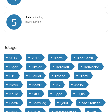
Jalebi Baby
5
İndir:
13487
Kategori
2017
2018
Alarm
BlackBerry
Diğer
Filmler
Hareketli
Hayvanlar
HTC
Huawei
iPhone
Islami
Klasik
Komik
LG
Mesaj
Nokia
Okul
Oppo
Oyun
Remix
Samsung
Şarkı
Ses Efektleri
Sony
Türkçe
Uncategorized
Vivo