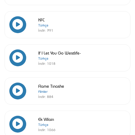
KFC
Türkçe
İndir:
791
If I Let You Go Westlife-
Türkçe
İndir:
1018
Flame Tinashe
Filmler
İndir:
884
Ek Villain
Türkçe
İndir:
1066