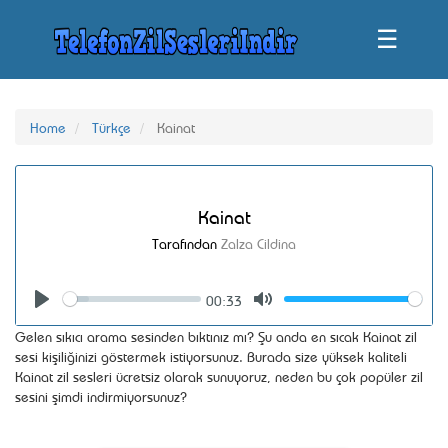
☰
Home
Türkçe
Kainat
Kainat
Tarafından
Zalza Cildina
00:33
Seek
Volume
Play
Mute
Gelen sıkıcı arama sesinden bıktınız mı? Şu anda en sıcak Kainat zil
sesi kişiliğinizi göstermek istiyorsunuz. Burada size yüksek kaliteli
Kainat zil sesleri ücretsiz olarak sunuyoruz, neden bu çok popüler zil
sesini şimdi indirmiyorsunuz?