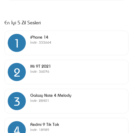
En İyi 5 Zil Sesleri
iPhone 14
1
İndir:
333664
Mi 9T 2021
2
İndir:
36076
Galaxy Note 4 Melody
3
İndir:
28401
Redmi 9 Tik Tok
4
İndir:
18989