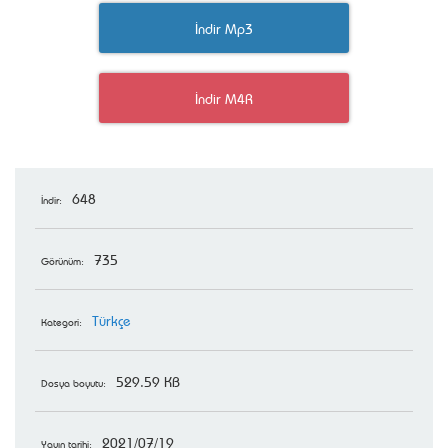
İndir Mp3
İndir M4R
648
İndir:
735
Görünüm:
Türkçe
Kategori:
529.59 KB
Dosya boyutu:
2021/07/19
Yayın tarihi: