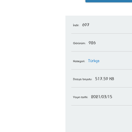
697
İndir:
926
Görünüm:
Türkçe
Kategori:
517.59 KB
Dosya boyutu:
2021/03/15
Yayın tarihi: