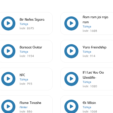
Ram ram jai raja
Bir Nefes Sigara
ram
Türkçe
Türkçe
İndir:
2675
İndir:
1628
Barsaat Guitar
Yaro Freindship
Türkçe
Türkçe
İndir:
1934
İndir:
914
If I Let You Go
KFC
Westlife-
Türkçe
Türkçe
İndir:
793
İndir:
1020
Flame Tinashe
Ek Villain
Filmler
Türkçe
İndir:
886
İndir:
1068