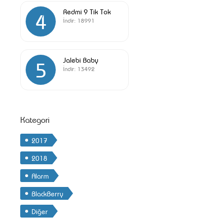
Redmi 9 Tik Tok
4
İndir:
18991
Jalebi Baby
5
İndir:
13492
Kategori
2017
2018
Alarm
BlackBerry
Diğer