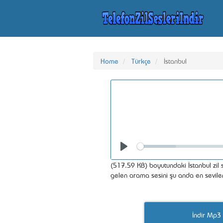
Home
Türkçe
İstanbul
Seek
Play
(517.59 KB) boyutundaki İstanbul zil s
gelen arama sesini şu anda en sevilen İ
İndir Mp3