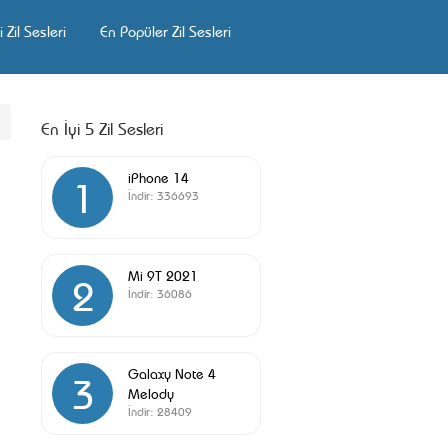
 Zil Sesleri
En Popüler Zil Sesleri
En İyi 5 Zil Sesleri
iPhone 14
1
İndir:
336693
Mi 9T 2021
2
İndir:
36086
Galaxy Note 4
3
Melody
İndir:
28409