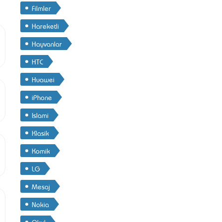
Filmler
Hareketli
Hayvanlar
HTC
Huawei
iPhone
Islami
Klasik
Komik
LG
Mesaj
Nokia
Okul