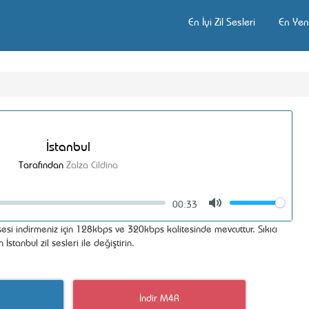
En İyi Zil Sesleri
En Yeni
İstanbul
Tarafından
Zalza Cildina
00:33
Volume
Mute
esi indirmeniz için 128kbps ve 320kbps kalitesinde mevcuttur. Sıkıcı
stanbul zil sesleri ile değiştirin.
İndir M4R