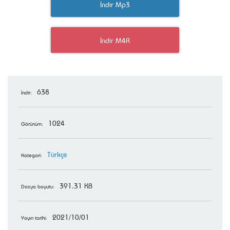
İndir Mp3
İndir M4R
638
İndir:
1024
Görünüm:
Türkçe
Kategori:
391.31 KB
Dosya boyutu:
2021/10/01
Yayın tarihi: