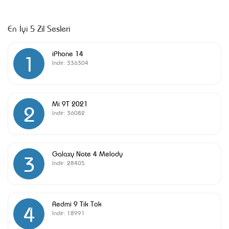
En İyi 5 Zil Sesleri
iPhone 14
1
İndir:
336304
Mi 9T 2021
2
İndir:
36082
Galaxy Note 4 Melody
3
İndir:
28405
Redmi 9 Tik Tok
4
İndir:
18991