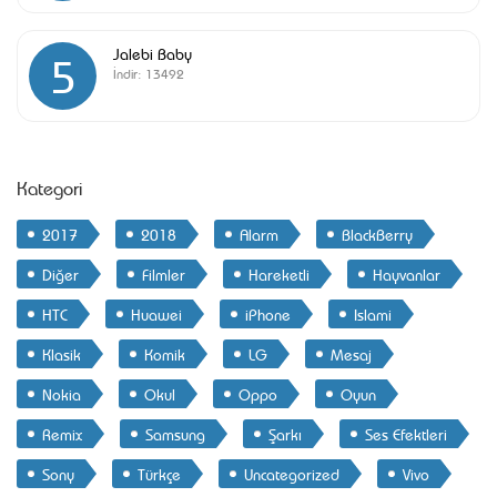
Jalebi Baby
5
İndir:
13492
Kategori
2017
2018
Alarm
BlackBerry
Diğer
Filmler
Hareketli
Hayvanlar
HTC
Huawei
iPhone
Islami
Klasik
Komik
LG
Mesaj
Nokia
Okul
Oppo
Oyun
Remix
Samsung
Şarkı
Ses Efektleri
Sony
Türkçe
Uncategorized
Vivo