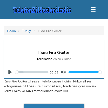
☰
Home
Türkçe
I See Fire Guitar
I See Fire Guitar
Tarafından
Zalza Cildina
00:24
Seek
Volume
Play
Mute
I See Fire Guitar zil sesleri telefonunuza indirin. Türkçe zil sesi
kategorisine ait I See Fire Guitar zil sesi, tercihinize göre yüksek
kaliteli MP3 ve M4R formatlarında mevcuttur.