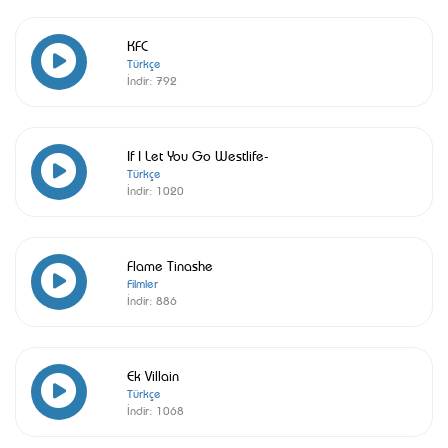
KFC
Türkçe
İndir:
792
If I Let You Go Westlife-
Türkçe
İndir:
1020
Flame Tinashe
Filmler
İndir:
886
Ek Villain
Türkçe
İndir:
1068