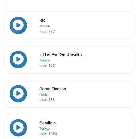
KFC
Türkçe
İndir:
797
If I Let You Go Westlife-
Türkçe
İndir:
1021
Flame Tinashe
Filmler
İndir:
888
Ek Villain
Türkçe
İndir:
1070