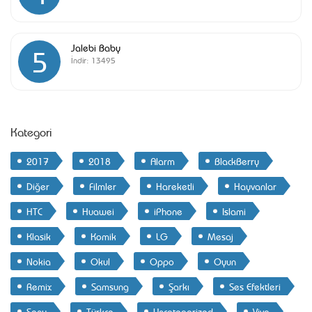
Jalebi Baby
5
İndir:
13495
Kategori
2017
2018
Alarm
BlackBerry
Diğer
Filmler
Hareketli
Hayvanlar
HTC
Huawei
iPhone
Islami
Klasik
Komik
LG
Mesaj
Nokia
Okul
Oppo
Oyun
Remix
Samsung
Şarkı
Ses Efektleri
Sony
Türkçe
Uncategorized
Vivo