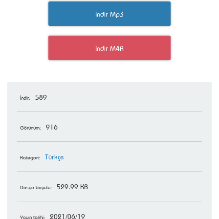
İndir Mp3
İndir M4R
589
İndir:
916
Görünüm:
Türkçe
Kategori:
529.99 KB
Dosya boyutu:
2021/06/19
Yayın tarihi: