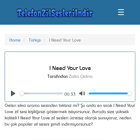
☰
Home
Türkçe
I Need Your Love
I Need Your Love
Tarafından
Zalza Cildina
00:33
Seek
Volume
Play
Mute
Gelen sıkıcı arama sesinden bıktınız mı? Şu anda en sıcak I Need Your
Love zil sesi kişiliğinizi göstermek istiyorsunuz. Burada size yüksek
kaliteli I Need Your Love zil sesleri ücretsiz olarak sunuyoruz, neden
bu çok popüler zil sesini şimdi indirmiyorsunuz?