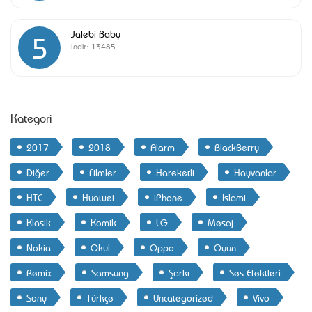
Jalebi Baby
5
İndir:
13485
Kategori
2017
2018
Alarm
BlackBerry
Diğer
Filmler
Hareketli
Hayvanlar
HTC
Huawei
iPhone
Islami
Klasik
Komik
LG
Mesaj
Nokia
Okul
Oppo
Oyun
Remix
Samsung
Şarkı
Ses Efektleri
Sony
Türkçe
Uncategorized
Vivo