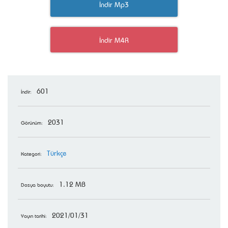
İndir Mp3
İndir M4R
601
İndir:
2031
Görünüm:
Türkçe
Kategori:
1.12 MB
Dosya boyutu:
2021/01/31
Yayın tarihi: