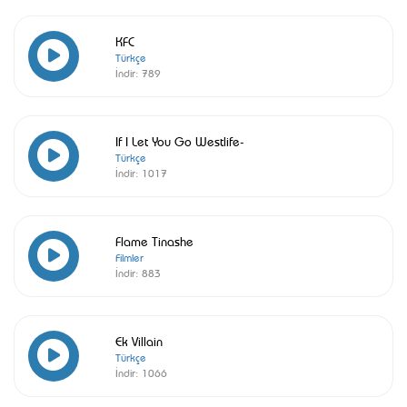
KFC
Türkçe
İndir:
789
If I Let You Go Westlife-
Türkçe
İndir:
1017
Flame Tinashe
Filmler
İndir:
883
Ek Villain
Türkçe
İndir:
1066