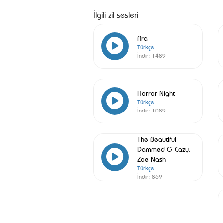
İlgili zil sesleri
Ara
Türkçe
İndir:
1489
Horror Night
Türkçe
İndir:
1089
The Beautiful
Dammed G-Eazy,
Zoe Nash
Türkçe
İndir:
869