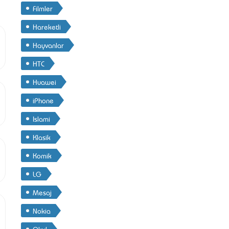
Filmler
Hareketli
Hayvanlar
HTC
Huawei
iPhone
Islami
Klasik
Komik
LG
Mesaj
Nokia
Okul