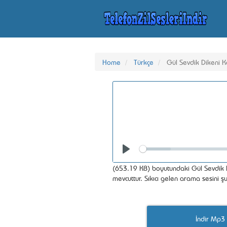
Home
Türkçe
Gül Sevdik Dikeni 
Seek
Play
(653.19 KB) boyutundaki Gül Sevdik D
mevcuttur. Sıkıcı gelen arama sesini şu
İndir Mp3