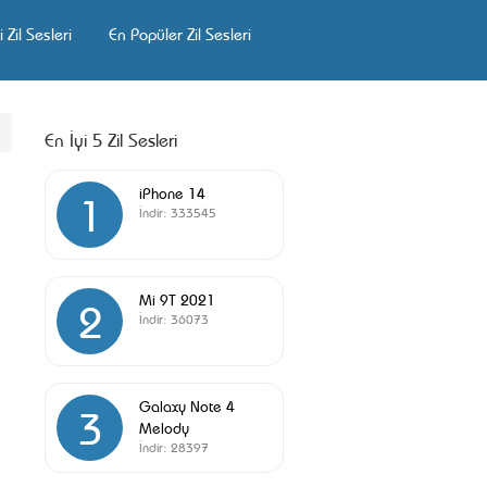
 Zil Sesleri
En Popüler Zil Sesleri
En İyi 5 Zil Sesleri
iPhone 14
1
İndir:
333545
Mi 9T 2021
2
İndir:
36073
Galaxy Note 4
3
Melody
İndir:
28397