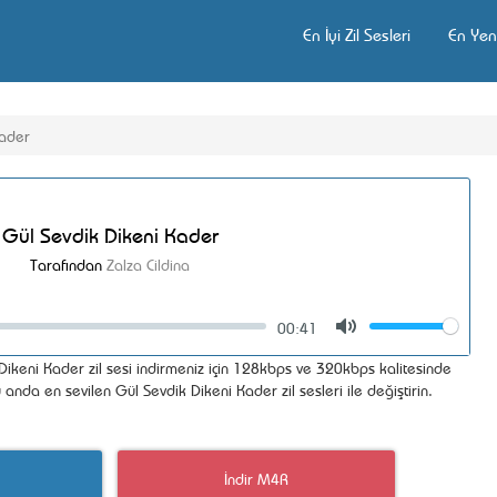
En İyi Zil Sesleri
En Yeni
Kader
Gül Sevdik Dikeni Kader
Tarafından
Zalza Cildina
00:41
Volume
Mute
ikeni Kader zil sesi indirmeniz için 128kbps ve 320kbps kalitesinde
 anda en sevilen Gül Sevdik Dikeni Kader zil sesleri ile değiştirin.
İndir M4R