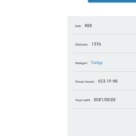
822
İndir:
1376
Görünüm:
Türkçe
Kategori:
653.19 KB
Dosya boyutu:
2021/02/22
Yayın tarihi: