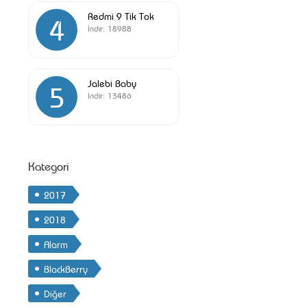
Redmi 9 Tik Tok
4
İndir:
18988
Jalebi Baby
5
İndir:
13486
Kategori
2017
2018
Alarm
BlackBerry
Diğer