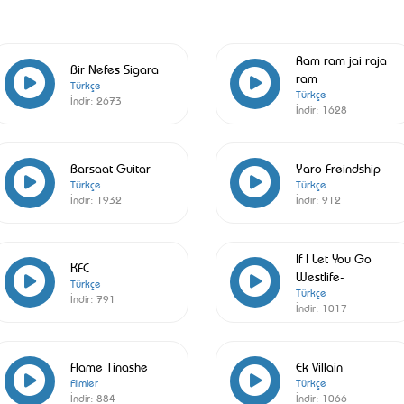
Ram ram jai raja
Bir Nefes Sigara
ram
Türkçe
Türkçe
İndir:
2673
İndir:
1628
Barsaat Guitar
Yaro Freindship
Türkçe
Türkçe
İndir:
1932
İndir:
912
If I Let You Go
KFC
Westlife-
Türkçe
Türkçe
İndir:
791
İndir:
1017
Flame Tinashe
Ek Villain
Filmler
Türkçe
İndir:
884
İndir:
1066