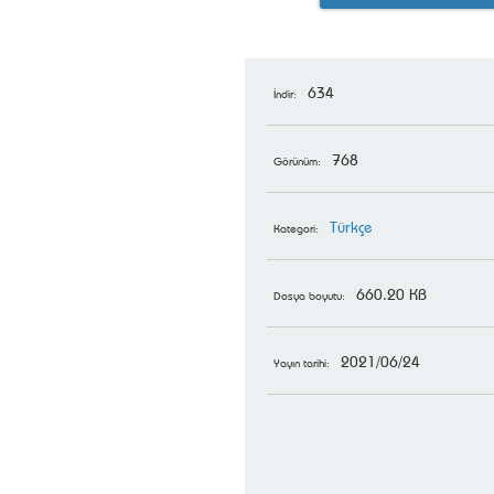
634
İndir:
768
Görünüm:
Türkçe
Kategori:
660.20 KB
Dosya boyutu:
2021/06/24
Yayın tarihi: