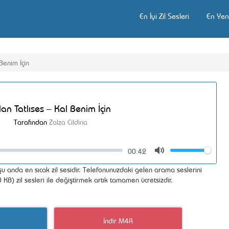
En İyi Zil Sesleri
En Yeni
 Benim İçin
lan Tatlıses – Kal Benim İçin
Tarafından
Zalza Cildina
00:42
Volume
Mute
i şu anda en sıcak zil sesidir. Telefonunuzdaki gelen arama seslerini
 KB) zil sesleri ile değiştirmek artık tamamen ücretsizdir.
İndir M4R