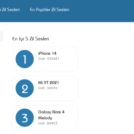
 Zil Sesleri
En Popüler Zil Sesleri
En İyi 5 Zil Sesleri
iPhone 14
1
İndir:
335421
Mi 9T 2021
2
İndir:
36076
Galaxy Note 4
3
Melody
İndir:
28403