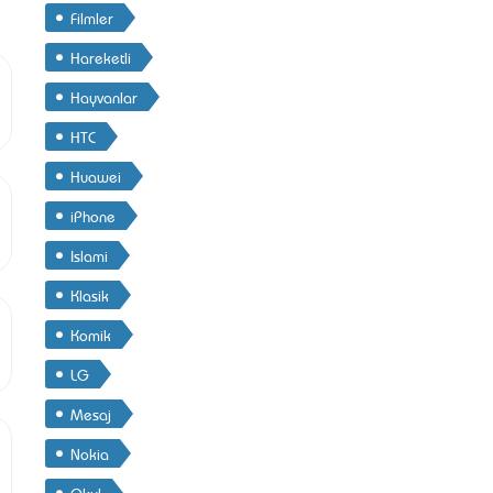
Filmler
Hareketli
Hayvanlar
HTC
Huawei
iPhone
Islami
Klasik
Komik
LG
Mesaj
Nokia
Okul