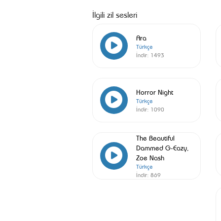
İlgili zil sesleri
Ara
Türkçe
İndir:
1493
Horror Night
Türkçe
İndir:
1090
The Beautiful
Dammed G-Eazy,
Zoe Nash
Türkçe
İndir:
869