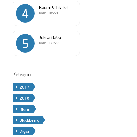
Redmi 9 Tik Tok
4
İndir:
18991
Jalebi Baby
5
İndir:
13490
Kategori
2017
2018
Alarm
BlackBerry
Diğer