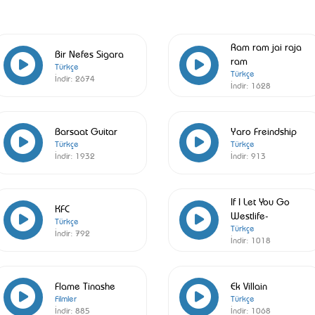
Ram ram jai raja
Bir Nefes Sigara
ram
Türkçe
Türkçe
İndir:
2674
İndir:
1628
Barsaat Guitar
Yaro Freindship
Türkçe
Türkçe
İndir:
1932
İndir:
913
If I Let You Go
KFC
Westlife-
Türkçe
Türkçe
İndir:
792
İndir:
1018
Flame Tinashe
Ek Villain
Filmler
Türkçe
İndir:
885
İndir:
1068