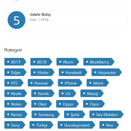
Jalebi Baby
5
İndir:
13492
Kategori
2017
2018
Alarm
BlackBerry
Diğer
Filmler
Hareketli
Hayvanlar
HTC
Huawei
iPhone
Islami
Klasik
Komik
LG
Mesaj
Nokia
Okul
Oppo
Oyun
Remix
Samsung
Şarkı
Ses Efektleri
Sony
Türkçe
Uncategorized
Vivo