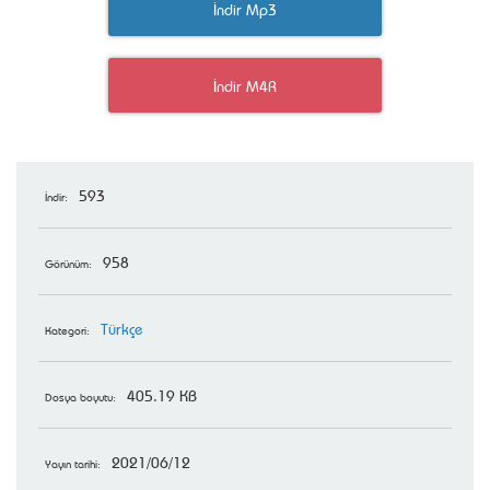
İndir Mp3
İndir M4R
593
İndir:
958
Görünüm:
Türkçe
Kategori:
405.19 KB
Dosya boyutu:
2021/06/12
Yayın tarihi: