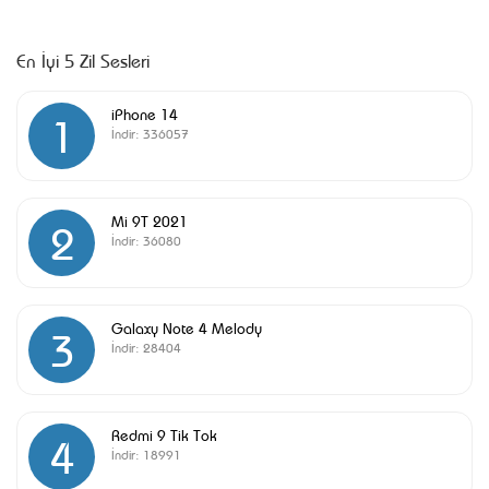
En İyi 5 Zil Sesleri
iPhone 14
1
İndir:
336057
Mi 9T 2021
2
İndir:
36080
Galaxy Note 4 Melody
3
İndir:
28404
Redmi 9 Tik Tok
4
İndir:
18991