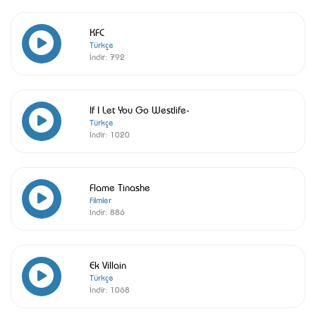
KFC
Türkçe
İndir:
792
If I Let You Go Westlife-
Türkçe
İndir:
1020
Flame Tinashe
Filmler
İndir:
886
Ek Villain
Türkçe
İndir:
1068