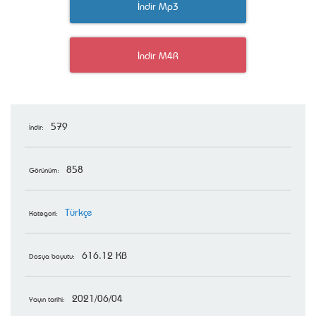
İndir Mp3
İndir M4R
579
İndir:
858
Görünüm:
Türkçe
Kategori:
616.12 KB
Dosya boyutu:
2021/06/04
Yayın tarihi: