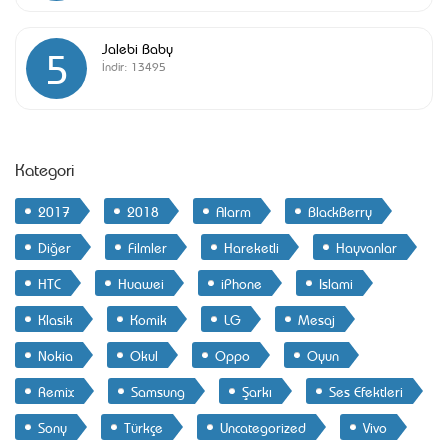
Jalebi Baby
5
İndir:
13495
Kategori
2017
2018
Alarm
BlackBerry
Diğer
Filmler
Hareketli
Hayvanlar
HTC
Huawei
iPhone
Islami
Klasik
Komik
LG
Mesaj
Nokia
Okul
Oppo
Oyun
Remix
Samsung
Şarkı
Ses Efektleri
Sony
Türkçe
Uncategorized
Vivo