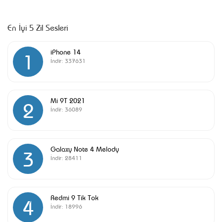
En İyi 5 Zil Sesleri
iPhone 14
1
İndir:
337631
Mi 9T 2021
2
İndir:
36089
Galaxy Note 4 Melody
3
İndir:
28411
Redmi 9 Tik Tok
4
İndir:
18996