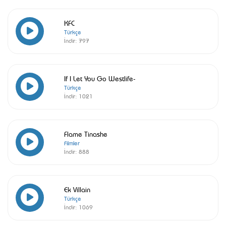
KFC
Türkçe
İndir:
797
If I Let You Go Westlife-
Türkçe
İndir:
1021
Flame Tinashe
Filmler
İndir:
888
Ek Villain
Türkçe
İndir:
1069