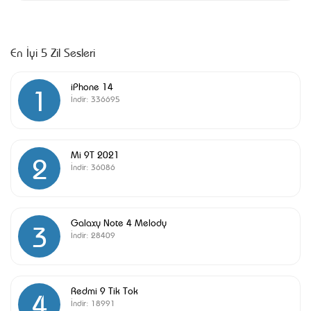
En İyi 5 Zil Sesleri
iPhone 14
1
İndir:
336695
Mi 9T 2021
2
İndir:
36086
Galaxy Note 4 Melody
3
İndir:
28409
Redmi 9 Tik Tok
4
İndir:
18991