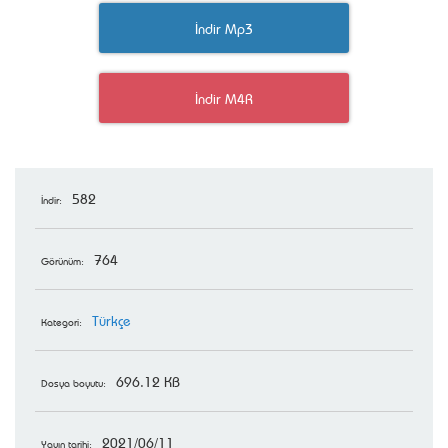
İndir Mp3
İndir M4R
582
İndir:
764
Görünüm:
Türkçe
Kategori:
696.12 KB
Dosya boyutu:
2021/06/11
Yayın tarihi: