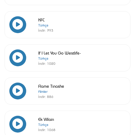
KFC
Türkçe
İndir:
793
If I Let You Go Westlife-
Türkçe
İndir:
1020
Flame Tinashe
Filmler
İndir:
886
Ek Villain
Türkçe
İndir:
1068