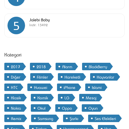
Jalebi Baby
5
İndir:
13492
Kategori
2017
2018
Alarm
BlackBerry
Diğer
Filmler
Hareketli
Hayvanlar
HTC
Huawei
iPhone
Islami
Klasik
Komik
LG
Mesaj
Nokia
Okul
Oppo
Oyun
Remix
Samsung
Şarkı
Ses Efektleri
Sony
Türkçe
Uncategorized
Vivo