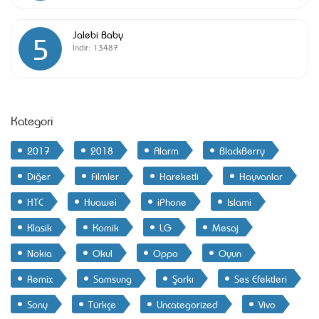
Jalebi Baby
5
İndir:
13487
Kategori
2017
2018
Alarm
BlackBerry
Diğer
Filmler
Hareketli
Hayvanlar
HTC
Huawei
iPhone
Islami
Klasik
Komik
LG
Mesaj
Nokia
Okul
Oppo
Oyun
Remix
Samsung
Şarkı
Ses Efektleri
Sony
Türkçe
Uncategorized
Vivo