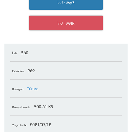
İndir Mp3
İndir M4R
560
İndir:
969
Görünüm:
Türkçe
Kategori:
500.61 KB
Dosya boyutu:
2021/07/12
Yayın tarihi: