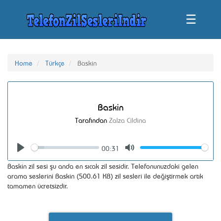
☰
Home
Türkçe
Baskin
Baskin
Tarafından
Zalza Cildina
00:31
Seek
Volume
Play
Mute
Baskin zil sesi şu anda en sıcak zil sesidir. Telefonunuzdaki gelen
arama seslerini Baskin (500.61 KB) zil sesleri ile değiştirmek artık
tamamen ücretsizdir.