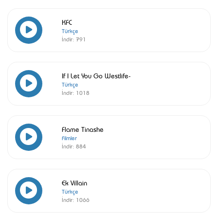
KFC
Türkçe
İndir:
791
If I Let You Go Westlife-
Türkçe
İndir:
1018
Flame Tinashe
Filmler
İndir:
884
Ek Villain
Türkçe
İndir:
1066