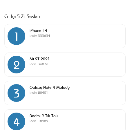
En İyi 5 Zil Sesleri
iPhone 14
1
İndir:
333634
Mi 9T 2021
2
İndir:
36076
Galaxy Note 4 Melody
3
İndir:
28401
Redmi 9 Tik Tok
4
İndir:
18989