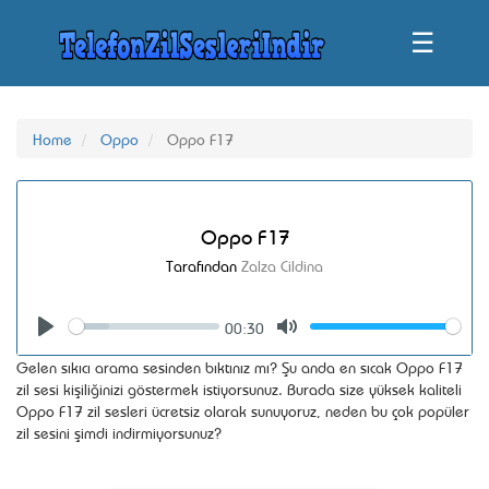
☰
Home
Oppo
Oppo F17
Oppo F17
Tarafından
Zalza Cildina
00:30
Seek
Volume
Play
Mute
Gelen sıkıcı arama sesinden bıktınız mı? Şu anda en sıcak Oppo F17
zil sesi kişiliğinizi göstermek istiyorsunuz. Burada size yüksek kaliteli
Oppo F17 zil sesleri ücretsiz olarak sunuyoruz, neden bu çok popüler
zil sesini şimdi indirmiyorsunuz?