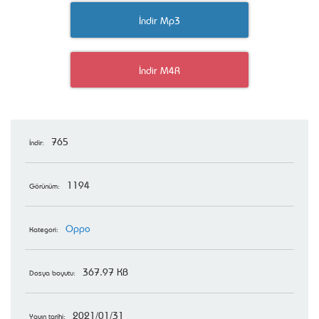
İndir Mp3
İndir M4R
765
İndir:
1194
Görünüm:
Oppo
Kategori:
367.97 KB
Dosya boyutu:
2021/01/31
Yayın tarihi: