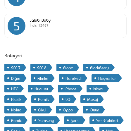
Jalebi Baby
5
İndir:
13487
Kategori
2017
2018
Alarm
BlackBerry
Diğer
Filmler
Hareketli
Hayvanlar
HTC
Huawei
iPhone
Islami
Klasik
Komik
LG
Mesaj
Nokia
Okul
Oppo
Oyun
Remix
Samsung
Şarkı
Ses Efektleri
Sony
Türkçe
Uncategorized
Vivo