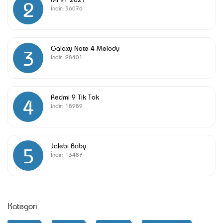
2
İndir:
36076
Galaxy Note 4 Melody
3
İndir:
28401
Redmi 9 Tik Tok
4
İndir:
18989
Jalebi Baby
5
İndir:
13487
Kategori