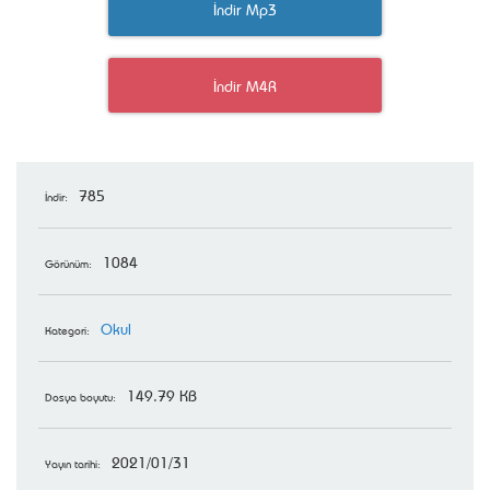
İndir Mp3
İndir M4R
785
İndir:
1084
Görünüm:
Okul
Kategori:
149.79 KB
Dosya boyutu:
2021/01/31
Yayın tarihi: