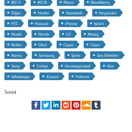
2017
2018
Alarm
BlackBerry
Diğer
Filmler
Hareketli
Hayvanlar
HTC
Huawei
iPhone
Islami
Klasik
Komik
LG
Mesaj
Nokia
Okul
Oppo
Oyun
Remix
Samsung
Şarkı
Ses Efektleri
Sony
Türkçe
Uncategorized
Vivo
Whatsapp
Xiaomi
Yabancı
Social