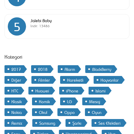
Jalebi Baby
5
İndir:
13486
Kategori
2017
2018
Alarm
BlackBerry
Diğer
Filmler
Hareketli
Hayvanlar
HTC
Huawei
iPhone
Islami
Klasik
Komik
LG
Mesaj
Nokia
Okul
Oppo
Oyun
Remix
Samsung
Şarkı
Ses Efektleri
Sony
Türkçe
Uncategorized
Vivo