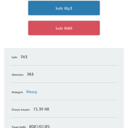
İndir Mp3
İndir M4R
763
İndir:
783
Görünüm:
Mesaj
Kategori:
15.39 KB
Dosya boyutu:
2021/01/25
Yayın tarihi: