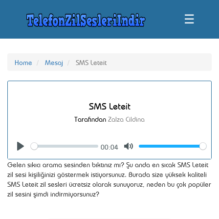
☰
Home
Mesaj
SMS Leteit
SMS Leteit
Tarafından
Zalza Cildina
00:04
Seek
Volume
Play
Mute
Gelen sıkıcı arama sesinden bıktınız mı? Şu anda en sıcak SMS Leteit
zil sesi kişiliğinizi göstermek istiyorsunuz. Burada size yüksek kaliteli
SMS Leteit zil sesleri ücretsiz olarak sunuyoruz, neden bu çok popüler
zil sesini şimdi indirmiyorsunuz?