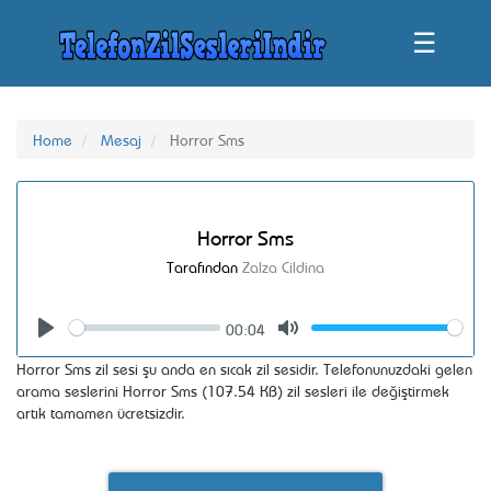
☰
Home
Mesaj
Horror Sms
Horror Sms
Tarafından
Zalza Cildina
00:04
Seek
Volume
Play
Mute
Horror Sms zil sesi şu anda en sıcak zil sesidir. Telefonunuzdaki gelen
arama seslerini Horror Sms (107.54 KB) zil sesleri ile değiştirmek
artık tamamen ücretsizdir.