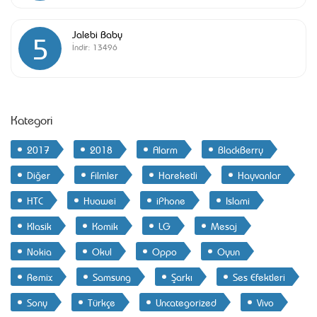
Jalebi Baby
5
İndir:
13496
Kategori
2017
2018
Alarm
BlackBerry
Diğer
Filmler
Hareketli
Hayvanlar
HTC
Huawei
iPhone
Islami
Klasik
Komik
LG
Mesaj
Nokia
Okul
Oppo
Oyun
Remix
Samsung
Şarkı
Ses Efektleri
Sony
Türkçe
Uncategorized
Vivo