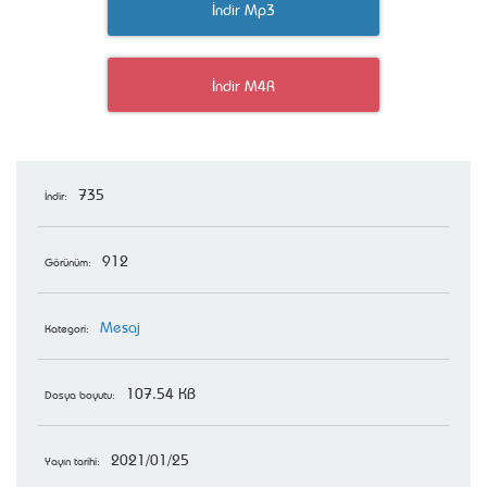
İndir Mp3
İndir M4R
735
İndir:
912
Görünüm:
Mesaj
Kategori:
107.54 KB
Dosya boyutu:
2021/01/25
Yayın tarihi: