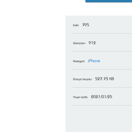
795
İndir:
912
Görünüm:
iPhone
Kategori:
527.73 KB
Dosya boyutu:
2021/01/25
Yayın tarihi: