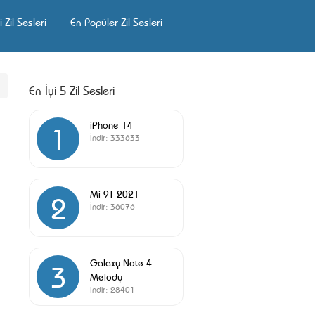
 Zil Sesleri
En Popüler Zil Sesleri
En İyi 5 Zil Sesleri
iPhone 14
1
İndir:
333633
Mi 9T 2021
2
İndir:
36076
Galaxy Note 4
3
Melody
İndir:
28401