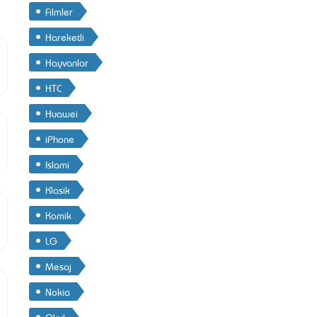
Filmler
Hareketli
Hayvanlar
HTC
Huawei
iPhone
Islami
Klasik
Komik
LG
Mesaj
Nokia
Okul