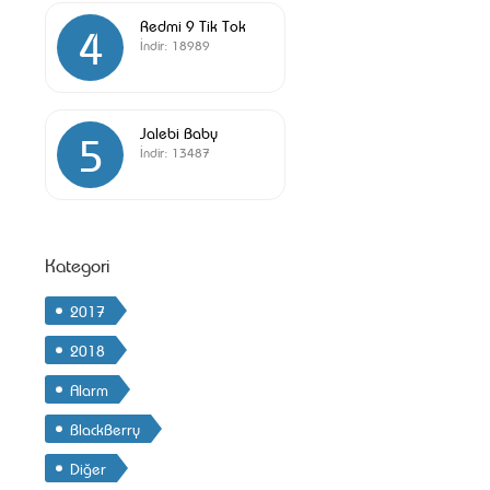
Redmi 9 Tik Tok
4
İndir:
18989
Jalebi Baby
5
İndir:
13487
Kategori
2017
2018
Alarm
BlackBerry
Diğer