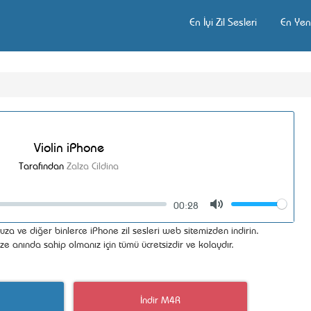
En İyi Zil Sesleri
En Yeni
Violin iPhone
Tarafından
Zalza Cildina
00:28
Volume
Mute
uza ve diğer binlerce iPhone zil sesleri web sitemizden indirin.
ize anında sahip olmanız için tümü ücretsizdir ve kolaydır.
İndir M4R