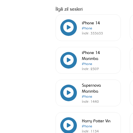
İlgili zil sesleri
iPhone 14
iPhone
İndir:
333633
iPhone 14
Marimba
iPhone
İndir:
2307
Supernova
Marimba
iPhone
İndir:
1440
Harry Potter Vin
iPhone
İndir:
1134