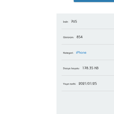
765
İndir:
854
Görünüm:
iPhone
Kategori:
178.35 KB
Dosya boyutu:
2021/01/25
Yayın tarihi: