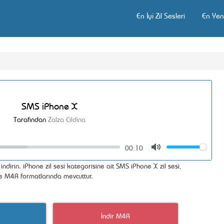
En İyi Zil Sesleri
En Yeni
SMS iPhone X
Tarafından
Zalza Cildina
00:10
Volume
Mute
ndirin. iPhone zil sesi kategorisine ait SMS iPhone X zil sesi,
ve M4R formatlarında mevcuttur.
İndir M4R