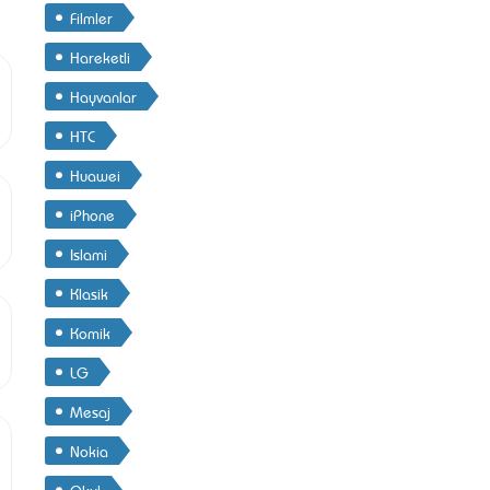
Filmler
Hareketli
Hayvanlar
HTC
Huawei
iPhone
Islami
Klasik
Komik
LG
Mesaj
Nokia
Okul