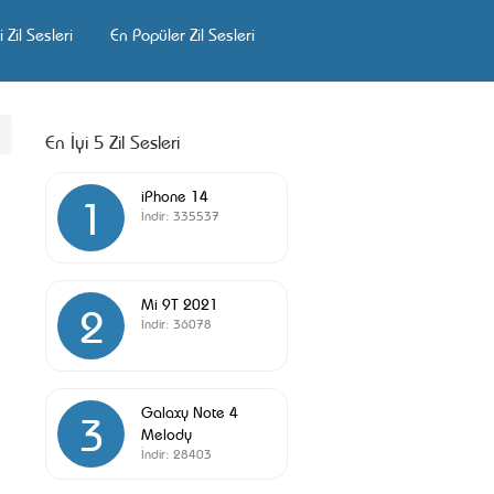
 Zil Sesleri
En Popüler Zil Sesleri
En İyi 5 Zil Sesleri
iPhone 14
1
İndir:
335537
Mi 9T 2021
2
İndir:
36078
Galaxy Note 4
3
Melody
İndir:
28403