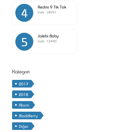
Redmi 9 Tik Tok
4
İndir:
18991
Jalebi Baby
5
İndir:
13490
Kategori
2017
2018
Alarm
BlackBerry
Diğer