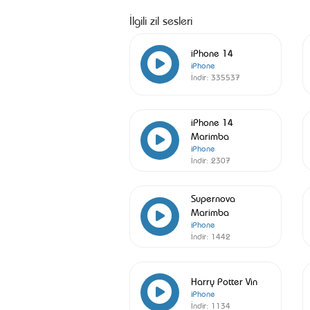
İlgili zil sesleri
iPhone 14
iPhone
İndir:
335537
iPhone 14
Marimba
iPhone
İndir:
2307
Supernova
Marimba
iPhone
İndir:
1442
Harry Potter Vin
iPhone
İndir:
1134