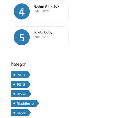
Redmi 9 Tik Tok
4
İndir:
18985
Jalebi Baby
5
İndir:
13485
Kategori
2017
2018
Alarm
BlackBerry
Diğer