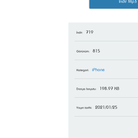
İndir Mp3
719
İndir:
815
Görünüm:
iPhone
Kategori:
198.97 KB
Dosya boyutu:
2021/01/25
Yayın tarihi: