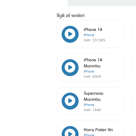
İlgili zil sesleri
iPhone 14
iPhone
İndir:
331525
iPhone 14
Marimba
iPhone
İndir:
2304
Supernova
Marimba
iPhone
İndir:
1440
Harry Potter Vin
iPhone