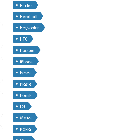
Filmler
Hareketli
Hayvanlar
HTC
Huawei
iPhone
Islami
Klasik
Komik
LG
Mesaj
Nokia
Okul