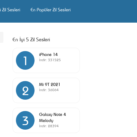
 Zil Sesleri
En Popüler Zil Sesleri
En İyi 5 Zil Sesleri
iPhone 14
1
İndir:
331525
Mi 9T 2021
2
İndir:
36064
Galaxy Note 4
3
Melody
İndir:
28394