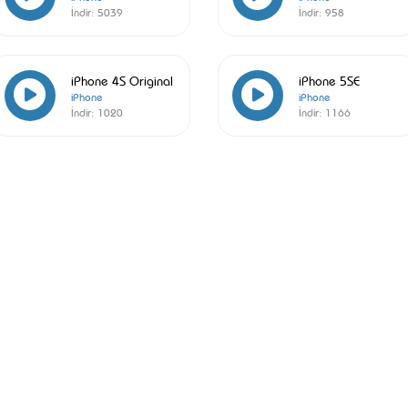
İndir:
5039
İndir:
958
iPhone 4S Original
iPhone 5SE
iPhone
iPhone
İndir:
1020
İndir:
1166