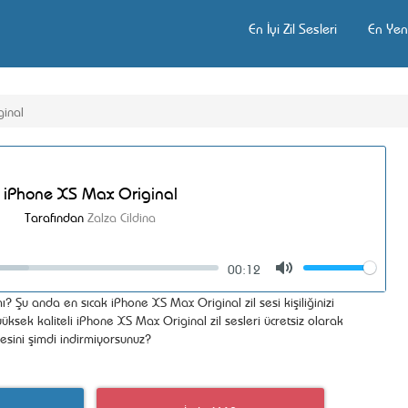
En İyi Zil Sesleri
En Yeni
inal
iPhone XS Max Original
Tarafından
Zalza Cildina
00:12
Volume
Mute
ı? Şu anda en sıcak iPhone XS Max Original zil sesi kişiliğinizi
ksek kaliteli iPhone XS Max Original zil sesleri ücretsiz olarak
esini şimdi indirmiyorsunuz?