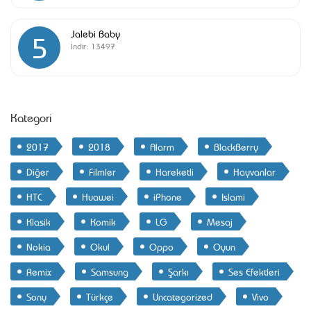
Jalebi Baby
5
İndir:
13497
Kategori
2017
2018
Alarm
BlackBerry
Diğer
Filmler
Hareketli
Hayvanlar
HTC
Huawei
iPhone
Islami
Klasik
Komik
LG
Mesaj
Nokia
Okul
Oppo
Oyun
Remix
Samsung
Şarkı
Ses Efektleri
Sony
Türkçe
Uncategorized
Vivo