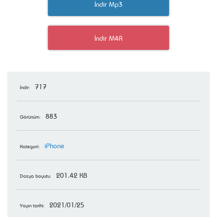
İndir Mp3
İndir M4R
717
İndir:
883
Görünüm:
iPhone
Kategori:
201.42 KB
Dosya boyutu:
2021/01/25
Yayın tarihi: