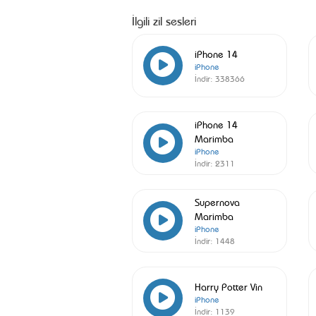
İlgili zil sesleri
iPhone 14
iPhone
İndir:
338366
iPhone 14
Marimba
iPhone
İndir:
2311
Supernova
Marimba
iPhone
İndir:
1448
Harry Potter Vin
iPhone
İndir:
1139