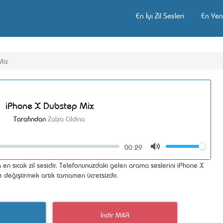
En İyi Zil Sesleri
En Yeni
Mix
iPhone X Dubstep Mix
Tarafından
Zalza Cildina
00:29
Volume
Mute
 en sıcak zil sesidir. Telefonunuzdaki gelen arama seslerini iPhone X
e değiştirmek artık tamamen ücretsizdir.
İndir M4R