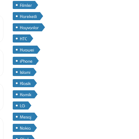
Filmler
Hareketli
Hayvanlar
HTC
Huawei
iPhone
Islami
Klasik
Komik
LG
Mesaj
Nokia
Okul