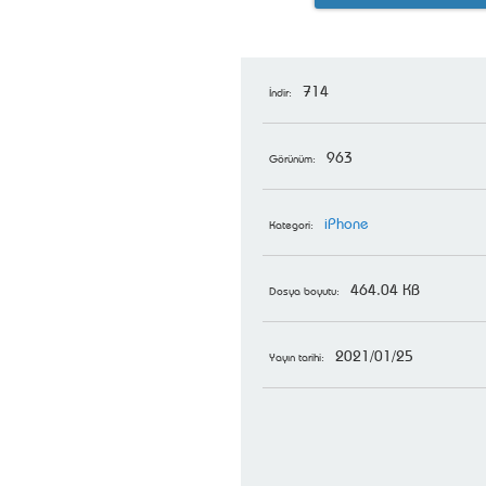
714
İndir:
963
Görünüm:
iPhone
Kategori:
464.04 KB
Dosya boyutu:
2021/01/25
Yayın tarihi: