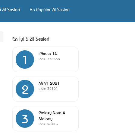
 Zil Sesleri
En Popüler Zil Sesleri
En İyi 5 Zil Sesleri
iPhone 14
1
İndir:
338366
Mi 9T 2021
2
İndir:
36101
Galaxy Note 4
3
Melody
İndir:
28415