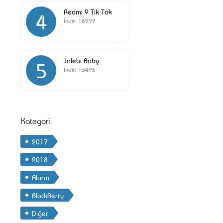
Redmi 9 Tik Tok
4
İndir:
18997
Jalebi Baby
5
İndir:
13495
Kategori
2017
2018
Alarm
BlackBerry
Diğer