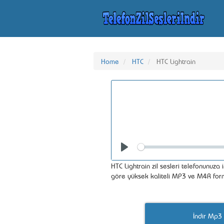
Home
HTC
HTC Lightrain
Seek
Play
HTC Lightrain zil sesleri telefonunuza in
göre yüksek kaliteli MP3 ve M4R form
İndir Mp3