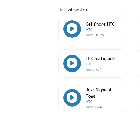
İlgili zil sesleri
Cell Phone HTC
HTC
İndir:
1096
HTC Springwalk
HTC
İndir:
784
Jazz Nightclub
Tone
HTC
İndir:
844