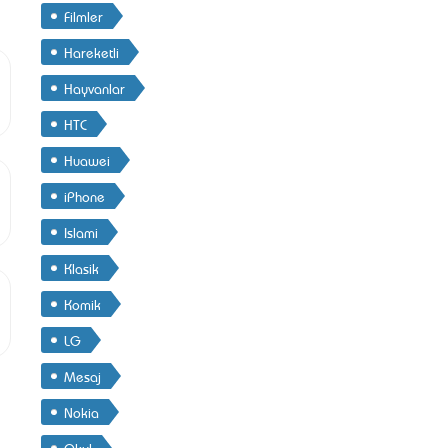
Filmler
Hareketli
Hayvanlar
HTC
Huawei
iPhone
Islami
Klasik
Komik
LG
Mesaj
Nokia
Okul