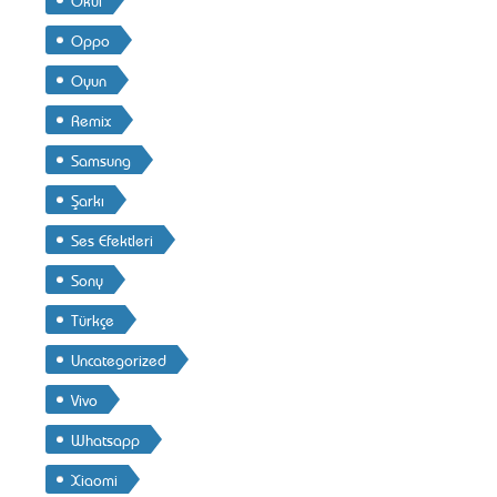
Oppo
Oyun
Remix
Samsung
Şarkı
Ses Efektleri
Sony
Türkçe
Uncategorized
Vivo
Whatsapp
Xiaomi