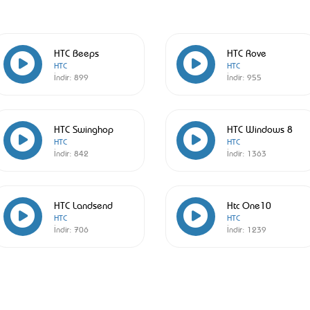
HTC Beeps
HTC Rove
HTC
HTC
İndir:
899
İndir:
955
HTC Swinghop
HTC Windows 8
HTC
HTC
İndir:
842
İndir:
1363
HTC Landsend
Htc One10
HTC
HTC
İndir:
706
İndir:
1239