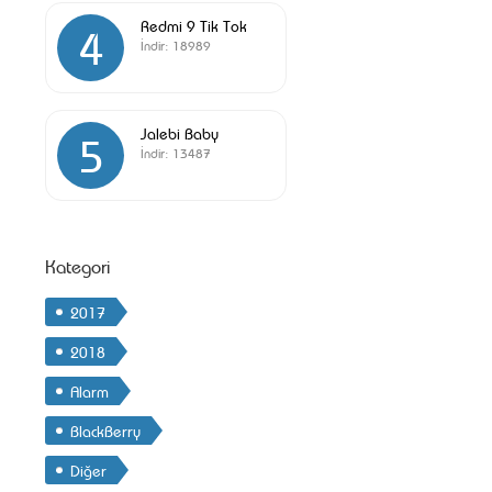
Redmi 9 Tik Tok
4
İndir:
18989
Jalebi Baby
5
İndir:
13487
Kategori
2017
2018
Alarm
BlackBerry
Diğer