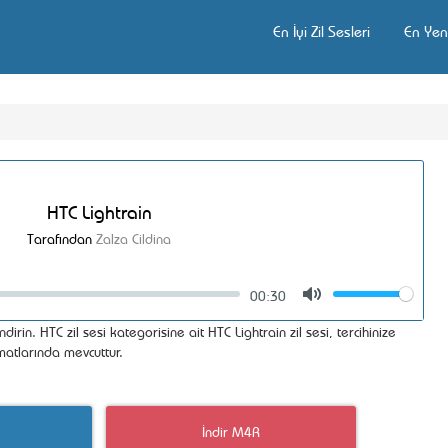
En İyi Zil Sesleri
En Yeni
HTC Lightrain
Tarafından
Zalza Cildina
00:30
Volume
Mute
dirin. HTC zil sesi kategorisine ait HTC Lightrain zil sesi, tercihinize
atlarında mevcuttur.
İndir M4R