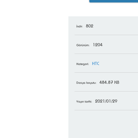
802
İndir:
1204
Görünüm:
HTC
Kategori:
484.87 KB
Dosya boyutu:
2021/01/29
Yayın tarihi: