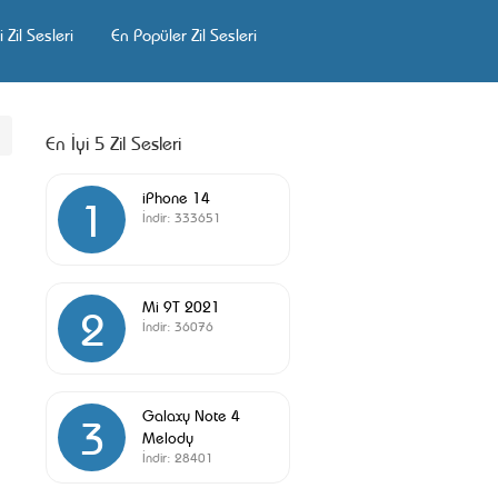
 Zil Sesleri
En Popüler Zil Sesleri
En İyi 5 Zil Sesleri
iPhone 14
1
İndir:
333651
Mi 9T 2021
2
İndir:
36076
Galaxy Note 4
3
Melody
İndir:
28401