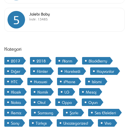
Jalebi Baby
5
İndir:
13485
Kategori
2017
2018
Alarm
BlackBerry
Diğer
Filmler
Hareketli
Hayvanlar
HTC
Huawei
iPhone
Islami
Klasik
Komik
LG
Mesaj
Nokia
Okul
Oppo
Oyun
Remix
Samsung
Şarkı
Ses Efektleri
Sony
Türkçe
Uncategorized
Vivo