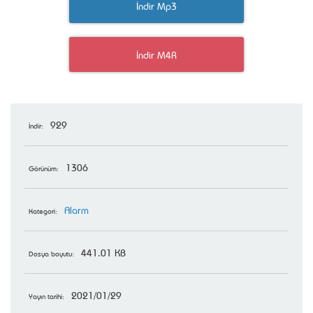
İndir Mp3
İndir M4R
929
İndir:
1306
Görünüm:
Alarm
Kategori:
441.01 KB
Dosya boyutu:
2021/01/29
Yayın tarihi: