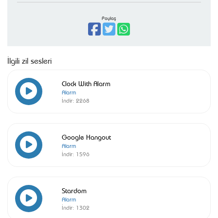
Paylaş
İlgili zil sesleri
Clock With Alarm
Alarm
İndir:
2268
Google Hangout
Alarm
İndir:
1596
Stardom
Alarm
İndir:
1302