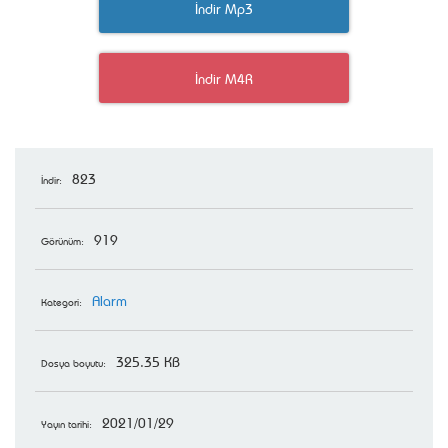
İndir Mp3
İndir M4R
823
İndir:
919
Görünüm:
Alarm
Kategori:
325.35 KB
Dosya boyutu:
2021/01/29
Yayın tarihi: