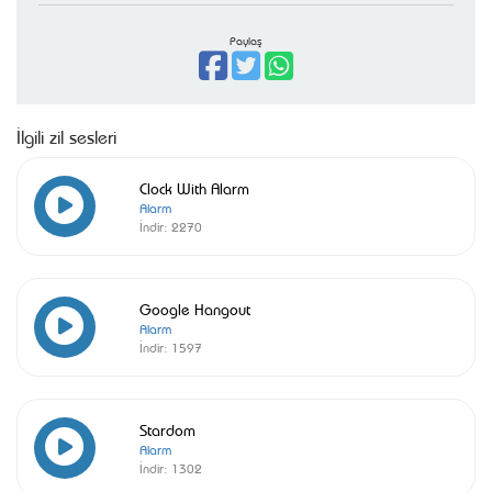
Paylaş
İlgili zil sesleri
Clock With Alarm
Alarm
İndir:
2270
Google Hangout
Alarm
İndir:
1597
Stardom
Alarm
İndir:
1302