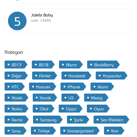
Jalebi Baby
5
İndir:
13490
Kategori
2017
2018
Alarm
BlackBerry
Diğer
Filmler
Hareketli
Hayvanlar
HTC
Huawei
iPhone
Islami
Klasik
Komik
LG
Mesaj
Nokia
Okul
Oppo
Oyun
Remix
Samsung
Şarkı
Ses Efektleri
Sony
Türkçe
Uncategorized
Vivo