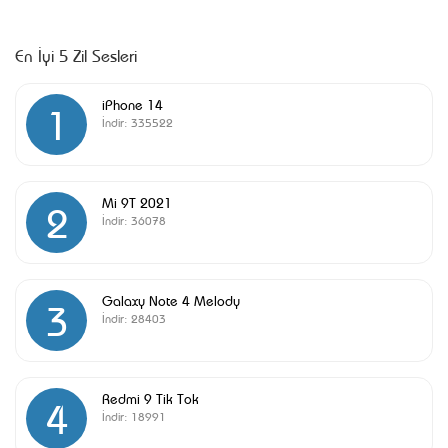
En İyi 5 Zil Sesleri
iPhone 14
1
İndir:
335522
Mi 9T 2021
2
İndir:
36078
Galaxy Note 4 Melody
3
İndir:
28403
Redmi 9 Tik Tok
4
İndir:
18991