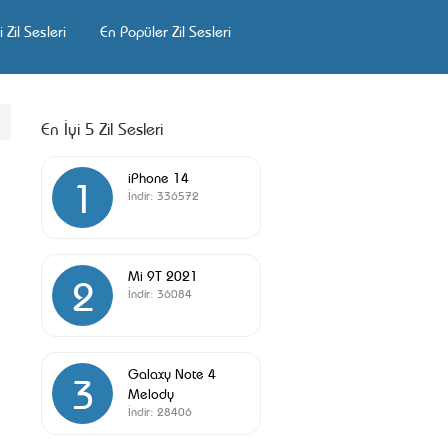
 Zil Sesleri
En Popüler Zil Sesleri
En İyi 5 Zil Sesleri
iPhone 14
1
İndir:
336572
Mi 9T 2021
2
İndir:
36084
Galaxy Note 4
3
Melody
İndir:
28406