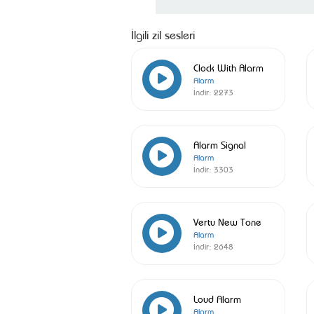
İlgili zil sesleri
Clock With Alarm
Alarm
İndir:
2273
Alarm Signal
Alarm
İndir:
3303
Vertu New Tone
Alarm
İndir:
2648
Loud Alarm
Alarm