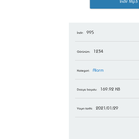
İndir Mp3
995
İndir:
1234
Görünüm:
Alarm
Kategori:
169.92 KB
Dosya boyutu:
2021/01/29
Yayın tarihi: