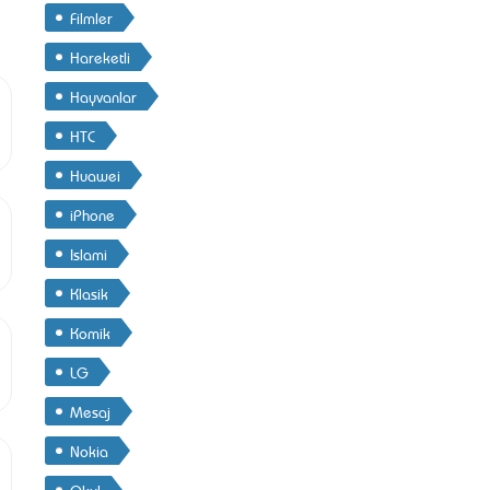
Filmler
Hareketli
Hayvanlar
HTC
Huawei
iPhone
Islami
Klasik
Komik
LG
Mesaj
Nokia
Okul