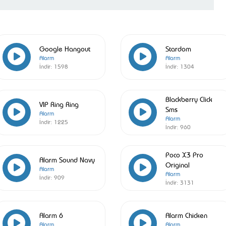
Google Hangout
Stardom
Alarm
Alarm
İndir:
1598
İndir:
1304
Blackberry Click
VIP Ring Ring
Sms
Alarm
Alarm
İndir:
1225
İndir:
960
Poco X3 Pro
Alarm Sound Navy
Original
Alarm
Alarm
İndir:
909
İndir:
3131
Alarm 6
Alarm Chicken
Alarm
Alarm