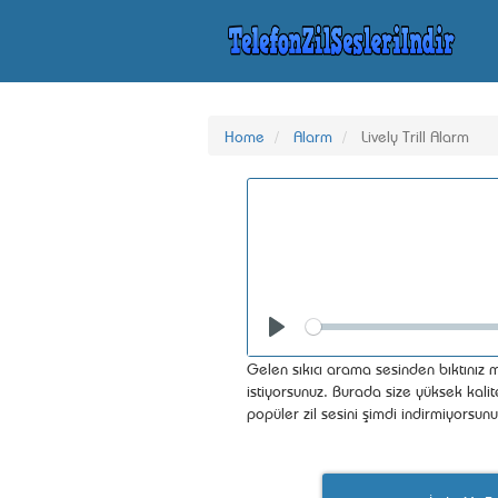
Home
Alarm
Lively Trill Alarm
Seek
Play
Gelen sıkıcı arama sesinden bıktınız mı
istiyorsunuz. Burada size yüksek kalite
popüler zil sesini şimdi indirmiyorsun