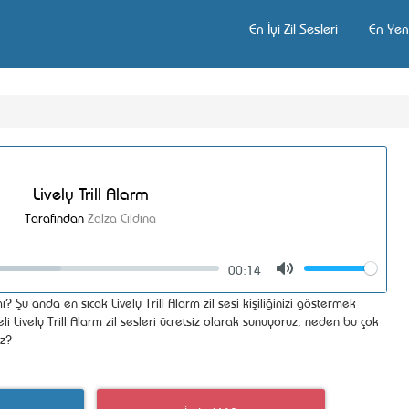
En İyi Zil Sesleri
En Yeni
Lively Trill Alarm
Tarafından
Zalza Cildina
00:14
Volume
Mute
? Şu anda en sıcak Lively Trill Alarm zil sesi kişiliğinizi göstermek
li Lively Trill Alarm zil sesleri ücretsiz olarak sunuyoruz, neden bu çok
uz?