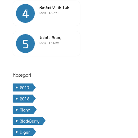
Redmi 9 Tik Tok
4
İndir:
18991
Jalebi Baby
5
İndir:
13492
Kategori
2017
2018
Alarm
BlackBerry
Diğer