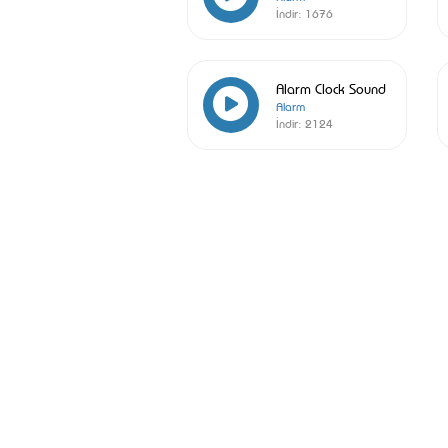
İndir:
1676
Alarm Clock Sound
Alarm
İndir:
2124