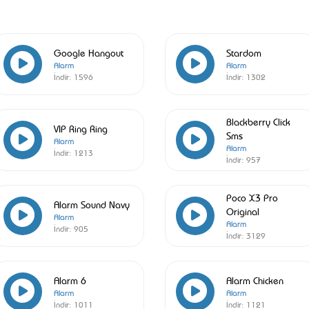
Google Hangout
Stardom
Alarm
Alarm
İndir:
1596
İndir:
1302
Blackberry Click
VIP Ring Ring
Sms
Alarm
Alarm
İndir:
1213
İndir:
957
Poco X3 Pro
Alarm Sound Navy
Original
Alarm
Alarm
İndir:
905
İndir:
3129
Alarm 6
Alarm Chicken
Alarm
Alarm
İndir:
1011
İndir:
1121