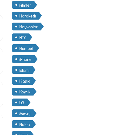
Filmler
Hareketli
Hayvanlar
HTC
Huawei
iPhone
Islami
Klasik
Komik
LG
Mesaj
Nokia
Okul