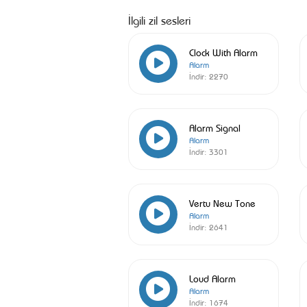
İlgili zil sesleri
Clock With Alarm
Alarm
İndir:
2270
Alarm Signal
Alarm
İndir:
3301
Vertu New Tone
Alarm
İndir:
2641
Loud Alarm
Alarm
İndir:
1674