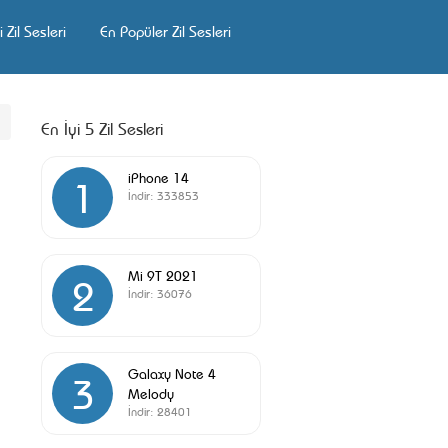
 Zil Sesleri
En Popüler Zil Sesleri
En İyi 5 Zil Sesleri
iPhone 14
1
İndir:
333853
Mi 9T 2021
2
İndir:
36076
Galaxy Note 4
3
Melody
İndir:
28401