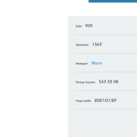
909
İndir:
1367
Görünüm:
Alarm
Kategori:
567.33 KB
Dosya boyutu:
2021/01/29
Yayın tarihi: