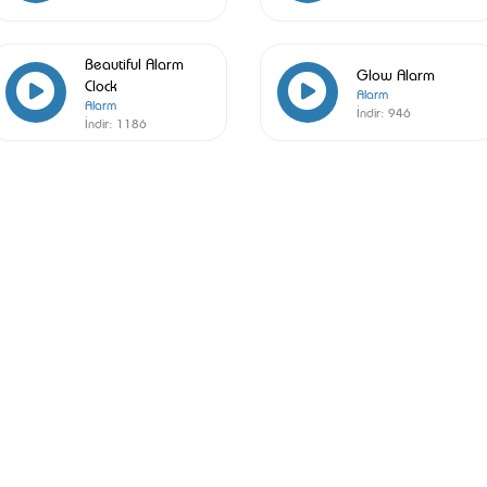
Beautiful Alarm
Glow Alarm
Clock
Alarm
Alarm
İndir:
946
İndir:
1186