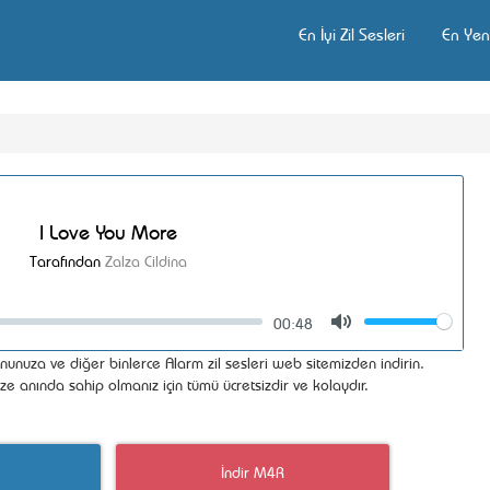
En İyi Zil Sesleri
En Yeni
I Love You More
Tarafından
Zalza Cildina
00:48
Volume
Mute
nunuza ve diğer binlerce Alarm zil sesleri web sitemizden indirin.
ize anında sahip olmanız için tümü ücretsizdir ve kolaydır.
İndir M4R