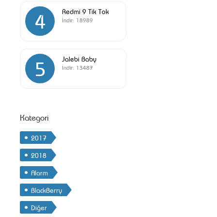
Redmi 9 Tik Tok
4
İndir:
18989
Jalebi Baby
5
İndir:
13487
Kategori
2017
2018
Alarm
BlackBerry
Diğer