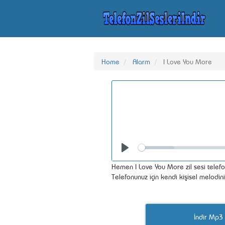
Home
Alarm
I Love You More
Seek
Play
Hemen I Love You More zil sesi telefo
Telefonunuz için kendi kişisel melodin
İndir Mp3