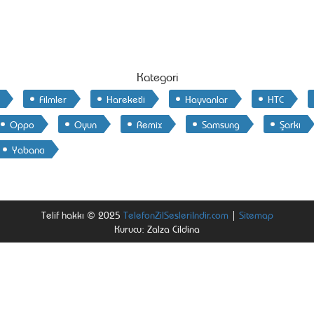
Kategori
Filmler
Hareketli
Hayvanlar
HTC
Oppo
Oyun
Remix
Samsung
Şarkı
Yabancı
Telif hakkı © 2025
TelefonZilSesleriIndir.com
|
Sitemap
Kurucu: Zalza Cildina