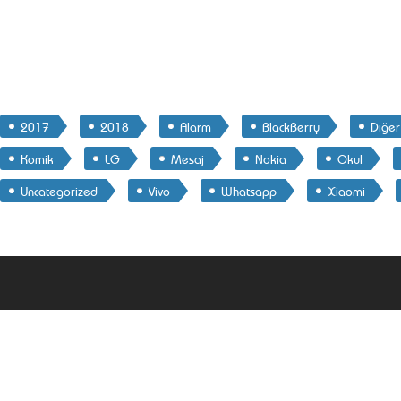
2017
2018
Alarm
BlackBerry
Diğer
Komik
LG
Mesaj
Nokia
Okul
Uncategorized
Vivo
Whatsapp
Xiaomi