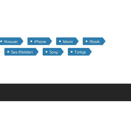
Huawei
iPhone
Islami
Klasik
Ses Efektleri
Sony
Türkçe